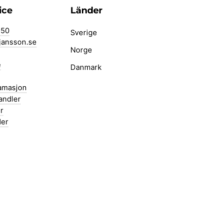
ice
Länder
 50
Sverige
jansson.se
Norge
e
Danmark
lamasjon
andler
r
der