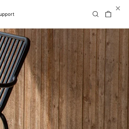
×
Vogn
Søk
upport