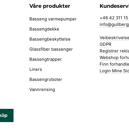
Våre produkter
Kundeserv
+46 42 311 15
Basseng varmepumper
info@gullberg
Bassengdekke
Veibeskrivels
Bassengbeskyttelse
GDPR
Glassfiber bassenger
Registrer rek
Webshop forh
Bassengtrapper
Finn forhandle
Liners
Login Mine Si
Bassengroboter
Vannrensing
köp