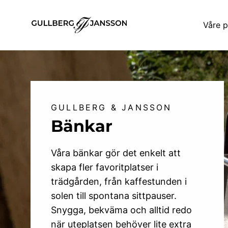
Gå
til
Våre 
innhold
GULLBERG & JANSSON
Bänkar
Våra bänkar gör det enkelt att
skapa fler favoritplatser i
trädgården, från kaffestunden i
solen till spontana sittpauser.
Snygga, bekväma och alltid redo
när uteplatsen behöver lite extra