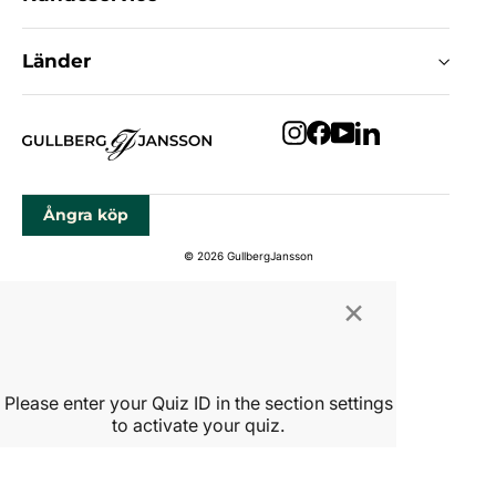
Länder
Instagram
Facebook
YouTube
LinkedIn
Ångra köp
© 2026 GullbergJansson
×