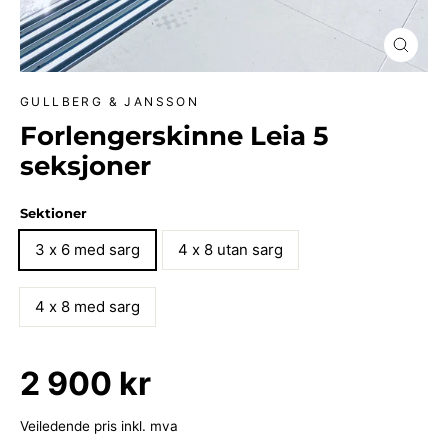
lukk
(esc)
GULLBERG & JANSSON
Forlengerskinne Leia 5
seksjoner
Sektioner
3 x 6 med sarg
4 x 8 utan sarg
4 x 8 med sarg
Vanlig
2 900 kr
pris
Veiledende pris inkl. mva